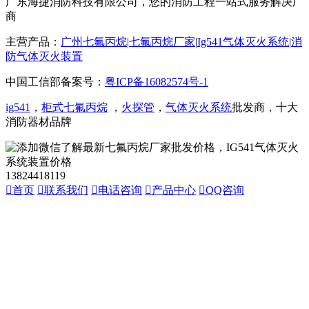
广东海捷消防科技有限公司，您的消防工程一站式服务解决厂
商
主营产品：
广州七氟丙烷
|
七氟丙烷厂家
|
Ig541气体灭火系统
|
消
防气体灭火装置
中国工信部备案号：
粤ICP备16082574号-1
ig541
，
柜式七氟丙烷
，
火探管
，
气体灭火系统
批发商，十大
消防器材品牌
13824418119

首页

联系我们

电话咨询

产品中心

QQ咨询