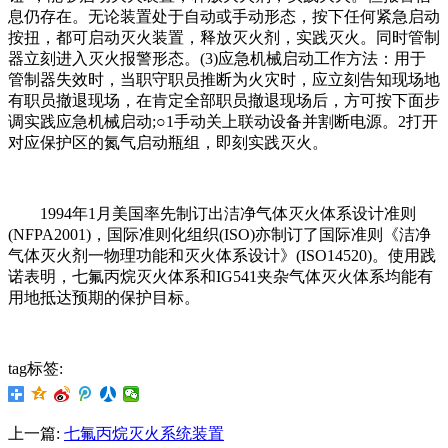
息仍存在。无论装置处于自动或手动形态，按下任何紧急启动
按扭，都可启动灭火装置，释放灭火剂，实践灭火。同时管制
器立刻进入灭火报警形态。(3)应急机械启动工作方法：用于
管制器失效时，当职守职员推断为火灾时，应立刻告知现场地
有职员撤退现场，在肯定全部职员撤退现场后，方可按下面步
调实践应急机械启动;○1手动关上联动设备并割断电源。2打开
对应保护区的氮气启动瓶组，即刻实践灭火。
1994年1月美国率先制订出洁净气体灭火体系设计准则
(NFPA2001)，国际准则化组织(ISO)亦制订了国际准则《洁净
气体灭火剂一物理功能和灭火体系设计》(ISO14520)。使用践
诺表明，七氟丙烷灭火体系和IG541夹杂气体灭火体系均能有
用地抵达预期的保护目标。
tag标签:
上一篇:
七氟丙烷灭火系统装置