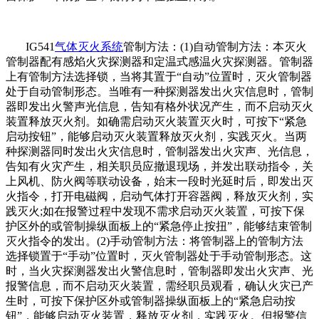
IG541
气体灭火系统
管制方法：(1)自动管制方法：本灭火
管制器配有感焰火灾探测器和定温式感温火灾探测器。管制器
上有管制方法选择锁，当将其置于“自动”位置时，灭火管制器
处于自动管制形态。当唯有一种探测器发出火灾信息时，管制
器即发出火警声光信息，告知有格外状况产生，而不启动灭火
装置释放灭火剂。如确需启动灭火装置灭火时，可按下“紧急
启动按钮”，能够启动灭火装置释放灭火剂，实践灭火。当两
种探测器同时发出火灾信息时，管制器发出火灾声、光信息，
告知有火灾产生，相关职员应撤退现场，并发出联动指令，关
上风机、防火阀等联动设备，始末一段时光延时后，即发出灭
火指令，打开电磁阀，启动气体打开容器阀，释放灭火剂，实
践灭火;如在报警过程中发现不需求启动灭火装置，可按下保
护区外的或管制操纵面板上的“紧急停止按扭”，能够结束管制
灭火指令的发出。(2)手动管制方法：将管制器上的管制方法
选择锁置于“手动”位置时，灭火管制器处于手动管制形态。这
时，当火灾探测器发出火警信息时，管制器即发出火灾声、光
报警信息，而不启动灭火装置，需经职员观看，确认火灾已产
生时，可按下保护区外或管制器操纵面板上的“紧急启动按
钮”，能够启动灭火装置，释放灭火剂，实践灭火。但报警信