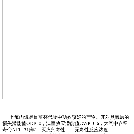
七氟丙烷是目前替代物中功效较好的产物。其对臭氧层的
损失潜能值ODP=0，温室效应潜能值GWP=0.6，大气中存留
寿命ALT=31(年)，灭火剂毒性——无毒性反应浓度