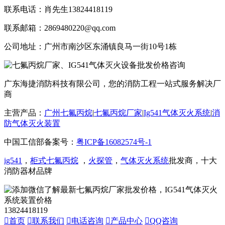
联系电话：肖先生13824418119
联系邮箱：2869480220@qq.com
公司地址：广州市南沙区东涌镇良马一街10号1栋
广东海捷消防科技有限公司，您的消防工程一站式服务解决厂
商
主营产品：
广州七氟丙烷
|
七氟丙烷厂家
|
Ig541气体灭火系统
|
消
防气体灭火装置
中国工信部备案号：
粤ICP备16082574号-1
ig541
，
柜式七氟丙烷
，
火探管
，
气体灭火系统
批发商，十大
消防器材品牌
13824418119

首页

联系我们

电话咨询

产品中心

QQ咨询