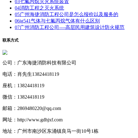
03
七氟丙烷灭火系统装置
04
消防工程之灭火系统
05
广州海捷消防工程公司是怎么报价以及服务的
06
ig541气体与七氟丙烷气体有什么区别
07
广州消防工程公司----高层民用建筑设计防火规范
联系方式
公司：广东海捷消防科技有限公司
电话：肖先生13824418119
座机：13824418119
微信：13824418119
邮箱：2869480220@qq.com
网址：http://www.gdhjxf.com
地址：广州市南沙区东涌镇良马一街10号1栋