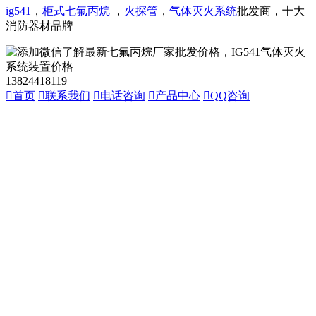
ig541
，
柜式七氟丙烷
，
火探管
，
气体灭火系统
批发商，十大
消防器材品牌
13824418119

首页

联系我们

电话咨询

产品中心

QQ咨询