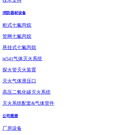
技术支持
消防器材设备
柜式七氟丙烷
管网七氟丙烷
悬挂式七氟丙烷
ig541气体灭火系统
探火管灭火装置
灭火气体泄压口
高压二氧化碳灭火系统
灭火系统配套&气体管件
公司图册
厂房设备