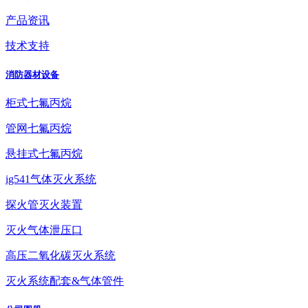
产品资讯
技术支持
消防器材设备
柜式七氟丙烷
管网七氟丙烷
悬挂式七氟丙烷
ig541气体灭火系统
探火管灭火装置
灭火气体泄压口
高压二氧化碳灭火系统
灭火系统配套&气体管件