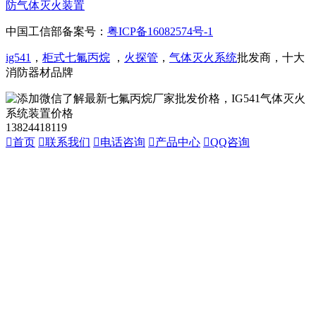
防气体灭火装置
中国工信部备案号：
粤ICP备16082574号-1
ig541
，
柜式七氟丙烷
，
火探管
，
气体灭火系统
批发商，十大
消防器材品牌
13824418119

首页

联系我们

电话咨询

产品中心

QQ咨询