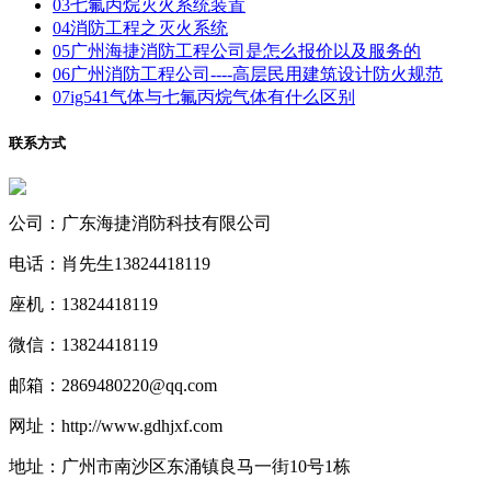
03
七氟丙烷灭火系统装置
04
消防工程之灭火系统
05
广州海捷消防工程公司是怎么报价以及服务的
06
广州消防工程公司----高层民用建筑设计防火规范
07
ig541气体与七氟丙烷气体有什么区别
联系方式
公司：广东海捷消防科技有限公司
电话：肖先生13824418119
座机：13824418119
微信：13824418119
邮箱：2869480220@qq.com
网址：http://www.gdhjxf.com
地址：广州市南沙区东涌镇良马一街10号1栋